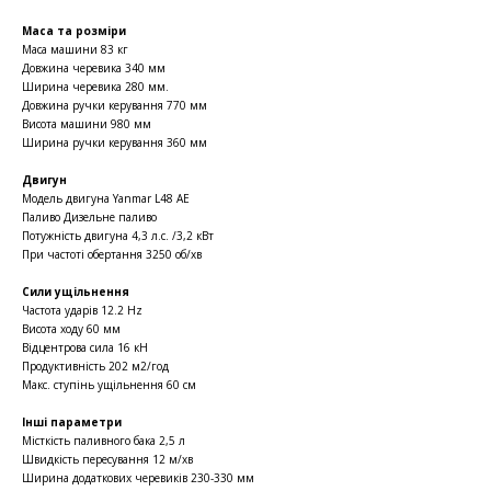
Маса та розміри
Маса машини 83 кг
Довжина черевика 340 мм
Ширина черевика 280 мм.
Довжина ручки керування 770 мм
Висота машини 980 мм
Ширина ручки керування 360 мм
Двигун
Модель двигуна Yanmar L48 AE
Паливо Дизельне паливо
Потужність двигуна 4,3 л.с. /3,2 кВт
При частоті обертання 3250 об/хв
Сили ущільнення
Частота ударів 12.2 Hz
Висота ходу 60 мм
Відцентрова сила 16 кН
Продуктивність 202 м2/год
Макс. ступінь ущільнення 60 см
Інші параметри
Місткість паливного бака 2,5 л
Швидкість пересування 12 м/хв
Ширина додаткових черевиків 230-330 мм