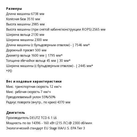
Размеры
Длина машины 6738 мм
Колёсная база 3510 мм
Высота машины 2985 мм
Высота машины (при снятой кабине/конструкции ROPS) 2565 мм
Ширина вальца 2130 мм
Ширина машины 2300 мм
Длина машины (с бульдозерным отвалом) - | 7546 мм*
Дорожный просвет 500 мм
Диаметр вальца 1600 мм | 1795 мм*
Толщина обечайки вальца 45 мм | 30 мм*
Ширина машины (с бульдозерным отвалом) - | 2445 мм*
*PD
Вес и ходовые характеристики
Мaкс. транспортная скорость 12 км/ч
Макс. рабочая скорость 7 км/ч
Преодолеваемый уклон 55%/50%
Радиус поворота (внутр., по краю) 4370 мм
Двигатель
Производитель DEUTZ TCD 6.1 L6
Мощность по iso 14396 - 160 кВт (215 ЛС) @ 2300 об/мин
Экологический стандарт EU Stage IIIA/U.S. EPA Tier 3