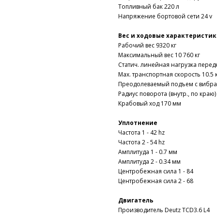
Топливный бак 220 л
Напряжение бортовой сети 24 v
Вес и ходовые характеристи
Рабочий вес 9320 кг
Максимальный вес 10 760 кг
Статич. линейная нагрузка передн
Мax. транспортная скорость 10.5 
Преодолеваемый подъем с вибра
Радиус поворота (внутр., по краю
Крабовый ход 170 мм
Уплотнение
Частота 1 - 42 hz
Частота 2 - 54 hz
Амплитуда 1 - 0.7 мм
Амплитуда 2 - 0.34 мм
Центробежная сила 1 - 84
Центробежная сила 2 - 68
Двигатель
Производитель Deutz TCD3.6 L4