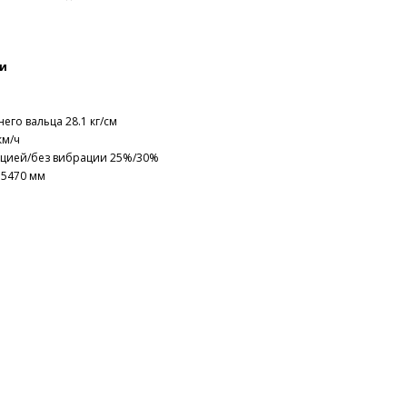
ки
его вальца 28.1 кг/см
км/ч
цией/без вибрации 25%/30%
) 5470 мм