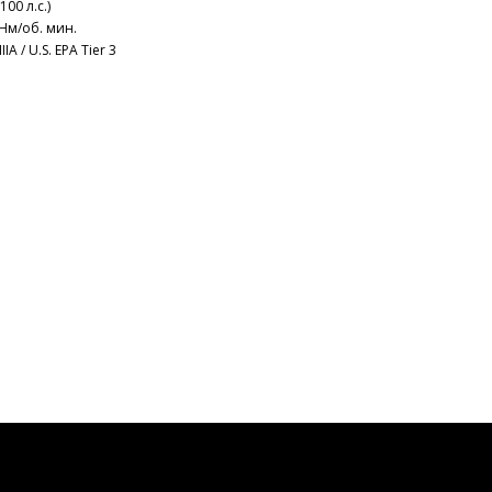
00 л.с.)
Нм/об. мин.
A / U.S. EPA Tier 3