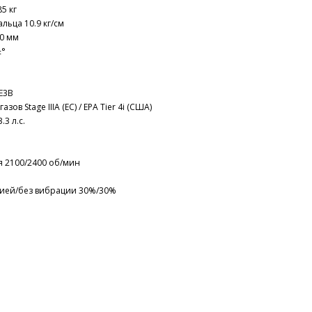
5 кг
льца 10.9 кг/см
0 мм
±°
E3B
ов Stage IIIA (ЕС) / EPA Tier 4i (США)
.3 л.с.
я 2100/2400 об/мин
цией/без вибрации 30%/30%