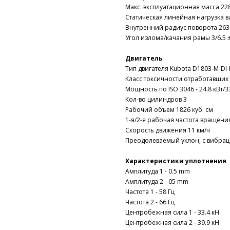
Макс. эксплуатационная масса 228
Статическая линейная нагрузка ва
Внутренний радиус поворота 263
Угол излома/качания рамы 3/6.5 
Двигатель
Тип двигателя Kubota D1803-M-DI-
Класс токсичности отработавших газ
Мощность по ISO 3046 - 24.8 кВт/33
Кол-во цилиндров 3
Рабочий объем 1826 куб. см
1-я/2-я рабочая частота вращени
Скорость движения 11 км/ч
Преодолеваемый уклон, с вибра
Характеристики уплотнения
Амплитуда 1 - 0.5 mm
Амплитуда 2 - 05 mm
Частота 1 - 58 Гц
Частота 2 - 66 Гц
Центробежная сила 1 - 33.4 кН
Центробежная сила 2 - 39.9 кН