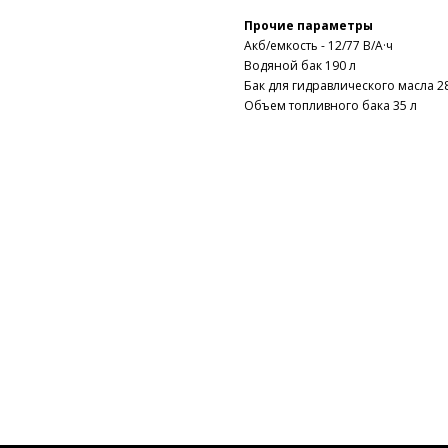
Прочие параметры
Акб/емкость - 12/77 В/А·ч
Водяной бак 190 л
Бак для гидравлического масла 28
Объем топливного бака 35 л