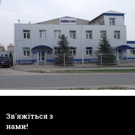
Зв'яжіться з
нами!