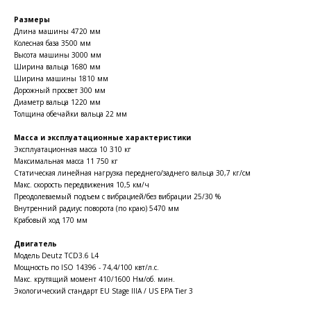
Размеры
Длина машины 4720 мм
Колесная база 3500 мм
Высота машины 3000 мм
Ширина вальца 1680 мм
Ширина машины 1810 мм
Дорожный просвет 300 мм
Диаметр вальца 1220 мм
Толщина обечайки вальца 22 мм
Масса и эксплуатационные характеристики
Эксплуатационная масса 10 310 кг
Максимальная масса 11 750 кг
Статическая линейная нагрузка переднего/заднего вальца 30,7 кг/см
Макс. скорость передвижения 10,5 км/ч
Преодолеваемый подъем с вибрацией/без вибрации 25/30 %
Внутренний радиус поворота (по краю) 5470 мм
Крабовый ход 170 мм
Двигатель
Модель Deutz TCD3.6 L4
Мощность по ISO 14396 - 74,4/100 квт/л.с.
Макс. крутящий момент 410/1600 Нм/об. мин.
Экологический стандарт EU Stage IIIA / US EPA Tier 3