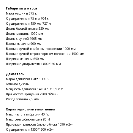
Габариты и масса
Масса машины 675 кг
С уширителями 75 мм 704 кг
С уширителями 150 мм 727 кг
Длина базовой плиты 520 мм
Длина машины 1070 мм
Длина с ручкой 1965 мм
Высота машины 900 мм
Высота с ручкой в рабочем положении 1000 мм
Высота с ручкой в транспортном положении 1500 мм
Ширина машины 650 мм
Ширина с уширителями 800/950 мм
Двигатель
Марка двигателя Hatz 1D90S
Топливо дизель
Мощность двигателя 14,8 л.с. /10,9 кВт
При частоте вращения 2900 об/мин
Расход топлива 2,5 л/ч
Характеристики уплотнения
Макс. частота вибрации 40 Гц
Макс. центробежная сила 80 кН
Производительность базового блока 1090 м2/ч
С уширителями 1350/1600 м2/ч