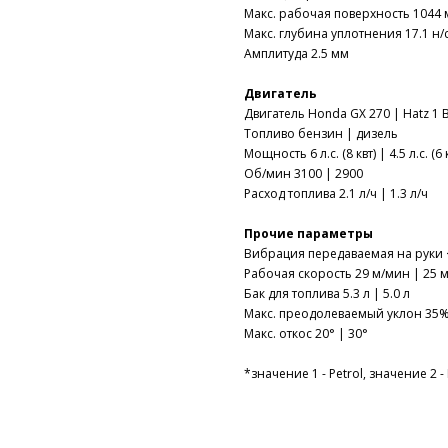
Макс. рабочая поверхность 1044 м
Макс. глубина уплотнения 17.1 н/
Амплитуда 2.5 мм
Двигатель
Двигатель Honda GX 270 | Hatz 1 
Топливо бензин | дизель
Мощность 6 л.с. (8 квт) | 4.5 л.с. (6 
Об/мин 3100 | 2900
Расход топлива 2.1 л/ч | 1.3 л/ч
Прочие параметры
Вибрация передаваемая на руки < 
Рабочая скорость 29 м/мин | 25 
Бак для топлива 5.3 л | 5.0 л
Макс. преодолеваемый уклон 35
Макс. откос 20° | 30°
*значение 1 - Petrol, значение 2 - 