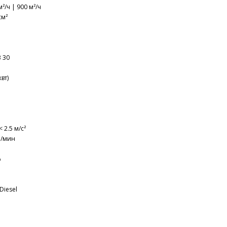
²/ч | 900 м²/ч
см²
B 30
квт)
2.5 м/с²
м/мин
%
Diesel