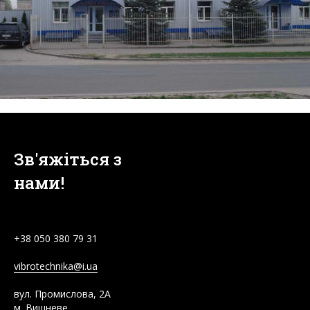
Зв'яжіться з
нами!
+38
050 380 79 31
vibrotechnika@i.ua
вул. Промислова, 2А
м. Вишневе,